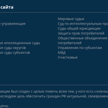
 сайта
Мировые судьи
е управляющие
Суд по интеллектуальным пр
Суды общей юрисдикции
Защита прав потребителей
Общественные объединения
е апелляционные суды
потребителей
е суды округов
Управления по субъектам
е суды субъектов
МВД
Участковые
мации был создан с целью помочь всем тем, у кого есть сложн
еследуем цель обеспечить граждан РФ актуальной, своевремен
щены.