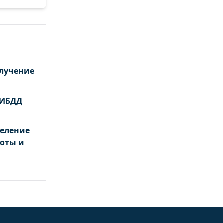
олучение
ГИБДД
деление
боты и