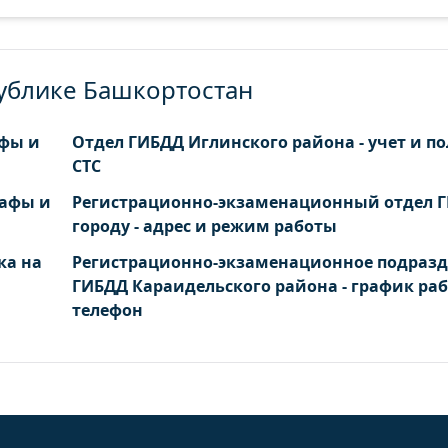
публике Башкортостан
афы и
Отдел ГИБДД Иглинского района - учет и п
СТС
рафы и
Регистрационно-экзаменационный отдел 
городу - адрес и режим работы
ка на
Регистрационно-экзаменационное подраз
ГИБДД Караидельского района - график ра
телефон