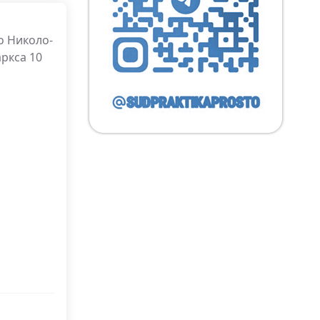
о Николо-
ркса 10