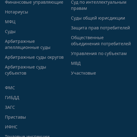
Финансовые управляющие
Суд по интеллектуальным
правам
Нотариусы
Суды общей юрисдикции
МФЦ
Защита прав потребителей
Суды
Общественные
Арбитражные
объединения потребителей
апелляционные суды
Управления по субъектам
Арбитражные суды округов
МВД
Арбитражные суды
субъектов
Участковые
ФМС
ГИБДД
ЗАГС
Приставы
ИФНС
Трудовые инспекции