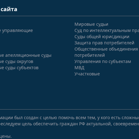
 сайта
Мировые судьи
е управляющие
Суд по интеллектуальным пр
Суды общей юрисдикции
Защита прав потребителей
Общественные объединения
е апелляционные суды
потребителей
е суды округов
Управления по субъектам
е суды субъектов
МВД
Участковые
мации был создан с целью помочь всем тем, у кого есть сложн
еследуем цель обеспечить граждан РФ актуальной, своевремен
щены.