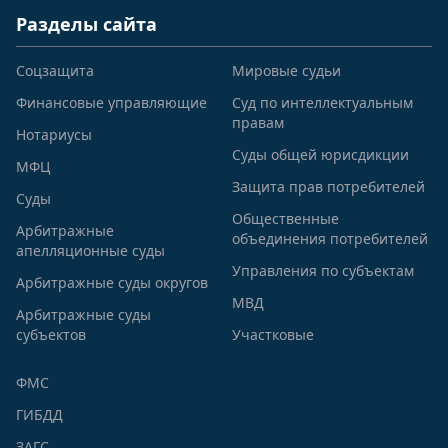
Разделы сайта
Соцзащита
Мировые судьи
Финансовые управляющие
Суд по интеллектуальным
правам
Нотариусы
Суды общей юрисдикции
МФЦ
Защита прав потребителей
Суды
Общественные
Арбитражные
объединения потребителей
апелляционные суды
Управления по субъектам
Арбитражные суды округов
МВД
Арбитражные суды
субъектов
Участковые
ФМС
ГИБДД
ЗАГС