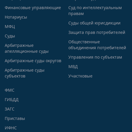
Финансовые управляющие
Суд по интеллектуальным
правам
Нотариусы
Суды общей юрисдикции
МФЦ
Защита прав потребителей
Суды
Общественные
Арбитражные
объединения потребителей
апелляционные суды
Управления по субъектам
Арбитражные суды округов
МВД
Арбитражные суды
субъектов
Участковые
ФМС
ГИБДД
ЗАГС
Приставы
ИФНС