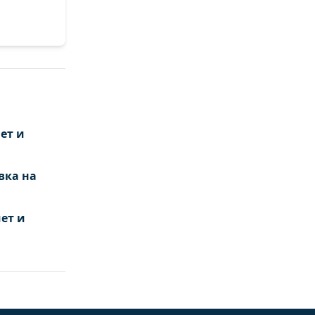
ет и
вка на
ет и