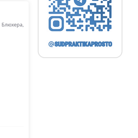
л Блюхера,