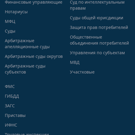
Финансовые управляющие
Суд по интеллектуальным
правам
Нотариусы
Суды общей юрисдикции
МФЦ
Защита прав потребителей
Суды
Общественные
Арбитражные
объединения потребителей
апелляционные суды
Управления по субъектам
Арбитражные суды округов
МВД
Арбитражные суды
субъектов
Участковые
ФМС
ГИБДД
ЗАГС
Приставы
ИФНС
Трудовые инспекции