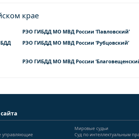
йском крае
РЭО ГИБДД МО МВД России ‘Павловский’
ИБДД
РЭО ГИБДД МО МВД России ‘Рубцовский’
РЭО ГИБДД МО МВД России ‘Благовещенски
 сайта
Мировые судьи
е управляющие
Суд по интеллектуальным пр