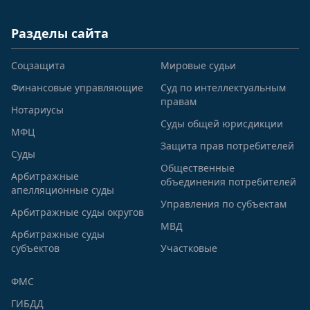
Разделы сайта
Соцзащита
Мировые судьи
Финансовые управляющие
Суд по интеллектуальным
правам
Нотариусы
Суды общей юрисдикции
МФЦ
Защита прав потребителей
Суды
Общественные
Арбитражные
объединения потребителей
апелляционные суды
Управления по субъектам
Арбитражные суды округов
МВД
Арбитражные суды
субъектов
Участковые
ФМС
ГИБДД