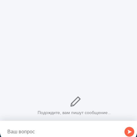
ГИБДД
ЗАГС
Приставы
ИФНС
Трудовые инспекции
О сайте
viplawyer.ru - Наш национальный портал правовой
информации был создан с целью помочь всем тем, у кого
есть сложные юридические вопросы, и кто ищет на них
грамотные и бесплатные ответы от профессиональных
юристов. Мы преследуем цель обеспечить граждан РФ
актуальной, своевременной и бесплатной юридической
консультацией по телефону.
© 2026 Национальный Правовой Портал. Все права
защищены.