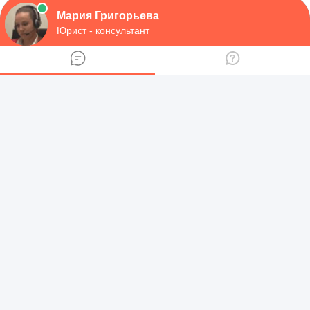
Другие отделения ГИБДД в
Архангельской области
Отдел ГИБДД Ленского района - график
работы и телефон
Межрайонный отдел регистрации ГИБДД
Архангельской области - учет и
регистрация
Отдел ГИБДД Холмогорского района -
свидетельство и осмотр ТС
Отдел ГИБДД Шенкурского района -
регистрация и осмотр ТС
Отдел ГИБДД Коношского района - адрес и
контакты
Отдел ГИБДД Коряжма) - постановка на