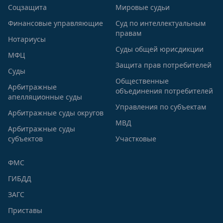
Соцзащита
Мировые судьи
Финансовые управляющие
Суд по интеллектуальным
правам
Нотариусы
Суды общей юрисдикции
МФЦ
Защита прав потребителей
Суды
Общественные
Арбитражные
объединения потребителей
апелляционные суды
Управления по субъектам
Арбитражные суды округов
МВД
Арбитражные суды
субъектов
Участковые
ФМС
ГИБДД
ЗАГС
Приставы