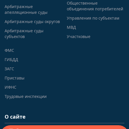
Общественные
Арбитражные
объединения потребителей
апелляционные суды
Управления по субъектам
Арбитражные суды округов
МВД
Арбитражные суды
субъектов
Участковые
ФМС
ГИБДД
ЗАГС
Приставы
ИФНС
Трудовые инспекции
О сайте
viplawyer.ru - Наш национальный портал правовой