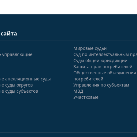
 сайта
Мировые судьи
е управляющие
Суд по интеллектуальным пр
Суды общей юрисдикции
Защита прав потребителей
Общественные объединения
е апелляционные суды
потребителей
е суды округов
Управления по субъектам
е суды субъектов
МВД
Участковые