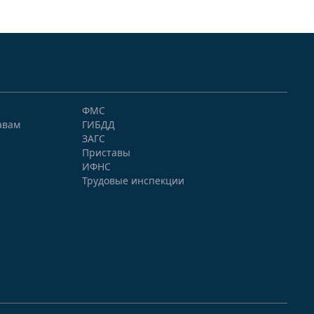
ФМС
авам
ГИБДД
ЗАГС
Приставы
ИФНС
Трудовые инспекции