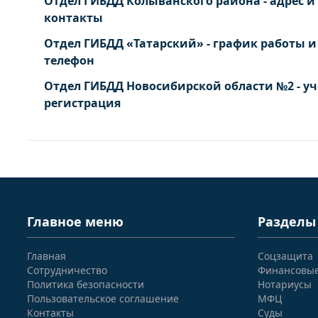
Отдел ГИБДД Колыванского района - адрес и
контакты
Отдел ГИБДД «Татарский» - график работы и
телефон
Отдел ГИБДД Новосибирской области №2 - уч
регистрация
Главное меню
Разделы
Главная
Соцзащита
Сотрудничество
Финансовы
Политика безопасности
Нотариусы
Пользовательское соглашение
МФЦ
Контакты
Суды