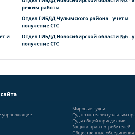
Отдел ГИБДД Новосибирской области №2 - а
режим работы
Отдел ГИБДД Чулымского района - учет и
получение СТС
ет и
Отдел ГИБДД Новосибирской области №6 - у
получение СТС
 сайта
Мировые судьи
е управляющие
Суд по интеллектуальным пр
Суды общей юрисдикции
Защита прав потребителей
Общественные объединения