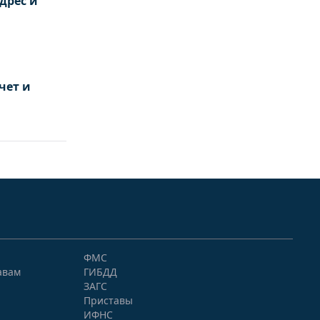
дрес и
чет и
ФМС
авам
ГИБДД
ЗАГС
Приставы
ИФНС