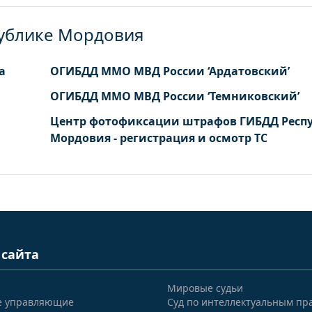
публике Мордовия
а
ОГИБДД ММО МВД России ‘Ардатовский’
ОГИБДД ММО МВД России ‘Темниковский’
Центр фотофиксации штрафов ГИБДД Респ
Мордовия - регистрация и осмотр ТС
 сайта
Мировые судьи
е управляющие
Суд по интеллектуальным пр