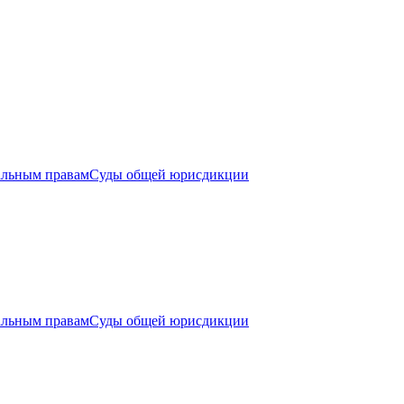
альным правам
Суды общей юрисдикции
альным правам
Суды общей юрисдикции