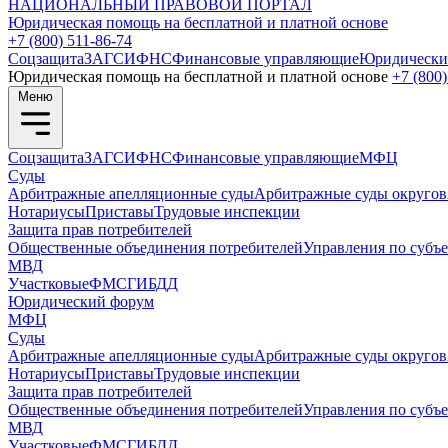
НАЦИОНАЛЬНЫЙ
ПРАВОВОЙ ПОРТАЛ
Юридическая помощь на бесплатной и платной основе
+7 (800) 511-86-74
Соцзащита
ЗАГС
ИФНС
Финансовые управляющие
Юридически
Юридическая помощь на бесплатной и платной основе
+7 (800)
Меню
Соцзащита
ЗАГС
ИФНС
Финансовые управляющие
МФЦ
Суды
Арбитражные апелляционные суды
Арбитражные суды округов
Нотариусы
Приставы
Трудовые инспекции
Защита прав потребителей
Общественные объединения потребителей
Управления по субъ
МВД
Участковые
ФМС
ГИБДД
Юридический форум
МФЦ
Суды
Арбитражные апелляционные суды
Арбитражные суды округов
Нотариусы
Приставы
Трудовые инспекции
Защита прав потребителей
Общественные объединения потребителей
Управления по субъ
МВД
Участковые
ФМС
ГИБДД