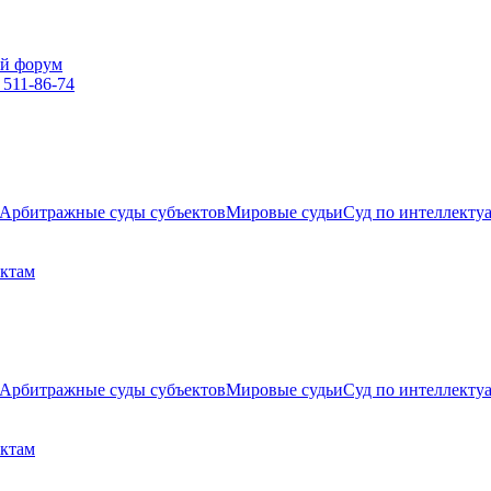
й форум
 511-86-74
Арбитражные суды субъектов
Мировые судьи
Суд по интеллекту
ектам
Арбитражные суды субъектов
Мировые судьи
Суд по интеллекту
ектам