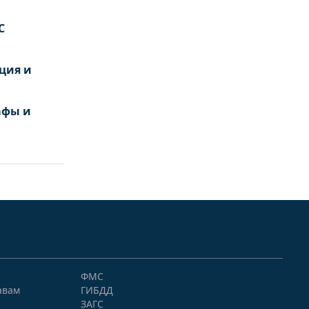
С
ция и
афы и
ФМС
авам
ГИБДД
ЗАГС