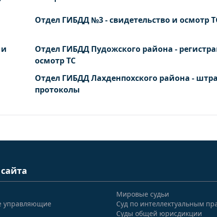
Отдел ГИБДД №3 - свидетельство и осмотр Т
 и
Отдел ГИБДД Пудожского района - регистра
осмотр ТС
Отдел ГИБДД Лахденпохского района - штр
протоколы
 сайта
Мировые судьи
е управляющие
Суд по интеллектуальным пр
Суды общей юрисдикции