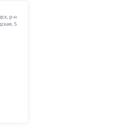
ск, р-н
ская, 5