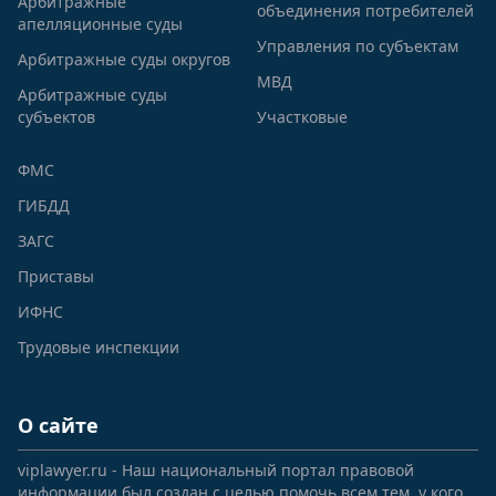
Арбитражные
объединения потребителей
апелляционные суды
Управления по субъектам
Арбитражные суды округов
МВД
Арбитражные суды
субъектов
Участковые
ФМС
ГИБДД
ЗАГС
Приставы
ИФНС
Трудовые инспекции
О сайте
viplawyer.ru - Наш национальный портал правовой
информации был создан с целью помочь всем тем, у кого