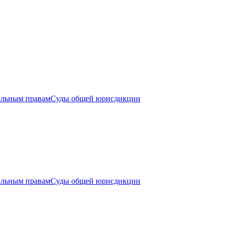
альным правам
Суды общей юрисдикции
альным правам
Суды общей юрисдикции