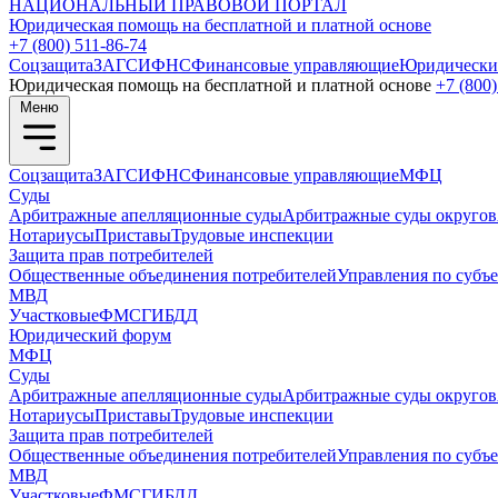
НАЦИОНАЛЬНЫЙ
ПРАВОВОЙ ПОРТАЛ
Юридическая помощь на бесплатной и платной основе
+7 (800) 511-86-74
Соцзащита
ЗАГС
ИФНС
Финансовые управляющие
Юридически
Юридическая помощь на бесплатной и платной основе
+7 (800)
Меню
Соцзащита
ЗАГС
ИФНС
Финансовые управляющие
МФЦ
Суды
Арбитражные апелляционные суды
Арбитражные суды округов
Нотариусы
Приставы
Трудовые инспекции
Защита прав потребителей
Общественные объединения потребителей
Управления по субъ
МВД
Участковые
ФМС
ГИБДД
Юридический форум
МФЦ
Суды
Арбитражные апелляционные суды
Арбитражные суды округов
Нотариусы
Приставы
Трудовые инспекции
Защита прав потребителей
Общественные объединения потребителей
Управления по субъ
МВД
Участковые
ФМС
ГИБДД