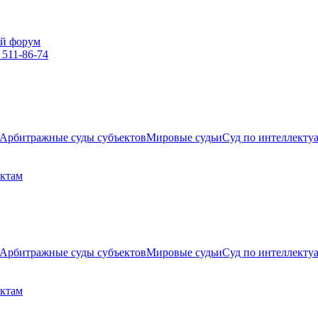
й форум
 511-86-74
Арбитражные суды субъектов
Мировые судьи
Суд по интеллекту
ектам
Арбитражные суды субъектов
Мировые судьи
Суд по интеллекту
ектам