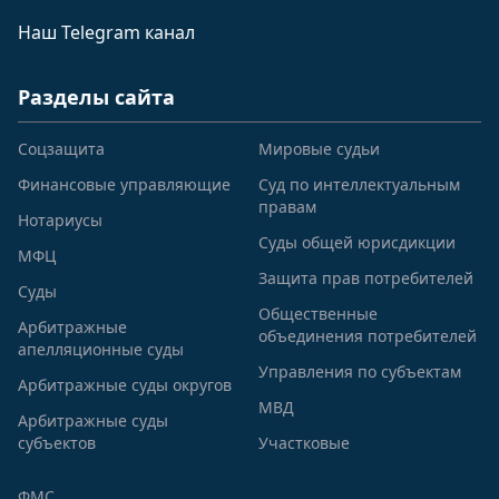
Наш Telegram канал
Разделы сайта
Соцзащита
Мировые судьи
Финансовые управляющие
Суд по интеллектуальным
правам
Нотариусы
Суды общей юрисдикции
МФЦ
Защита прав потребителей
Суды
Общественные
Арбитражные
объединения потребителей
апелляционные суды
Управления по субъектам
Арбитражные суды округов
МВД
Арбитражные суды
субъектов
Участковые
ФМС