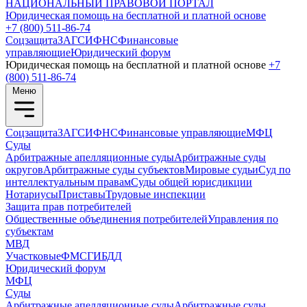
НАЦИОНАЛЬНЫЙ
ПРАВОВОЙ ПОРТАЛ
Юридическая помощь на бесплатной и платной основе
+7 (800) 511-86-74
Соцзащита
ЗАГС
ИФНС
Финансовые
управляющие
Юридический форум
Юридическая помощь на бесплатной и платной основе
+7
(800) 511-86-74
Меню
Соцзащита
ЗАГС
ИФНС
Финансовые управляющие
МФЦ
Суды
Арбитражные апелляционные суды
Арбитражные суды
округов
Арбитражные суды субъектов
Мировые судьи
Суд по
интеллектуальным правам
Суды общей юрисдикции
Нотариусы
Приставы
Трудовые инспекции
Защита прав потребителей
Общественные объединения потребителей
Управления по
субъектам
МВД
Участковые
ФМС
ГИБДД
Юридический форум
МФЦ
Суды
Арбитражные апелляционные суды
Арбитражные суды