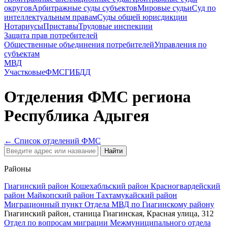
округов
Арбитражные суды субъектов
Мировые судьи
Суд по
интеллектуальным правам
Суды общей юрисдикции
Нотариусы
Приставы
Трудовые инспекции
Защита прав потребителей
Общественные объединения потребителей
Управления по
субъектам
МВД
Участковые
ФМС
ГИБДД
Отделения ФМС
региона
Республика Адыгея
← Список отделений ФМС
Найти
Районы
Гиагинский район
Кошехабльский район
Красногвардейский
район
Майкопский район
Тахтамукайский район
Миграционный пункт Отдела МВД по Гиагинскому району
Гиагинский район, станица Гиагинская, Красная улица, 312
Отдел по вопросам миграции Межмуниципального отдела