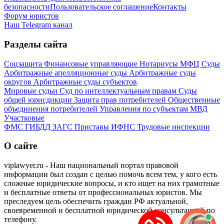
безопасности
Пользовательское соглашение
Контакты
Форум юристов
Наш Telegram канал
Разделы сайта
Соцзащита
Финансовые управляющие
Нотариусы
МФЦ
Суды
Арбитражные апелляционные суды
Арбитражные суды
округов
Арбитражные суды субъектов
Мировые судьи
Суд по интеллектуальным правам
Суды
общей юрисдикции
Защита прав потребителей
Общественные
объединения потребителей
Управления по субъектам
МВД
Участковые
ФМС
ГИБДД
ЗАГС
Приставы
ИФНС
Трудовые инспекции
О сайте
viplawyer.ru - Наш национальный портал правовой
информации был создан с целью помочь всем тем, у кого есть
сложные юридические вопросы, и кто ищет на них грамотные
и бесплатные ответы от профессиональных юристов. Мы
преследуем цель обеспечить граждан РФ актуальной,
своевременной и бесплатной юридической консультацией по
телефону.