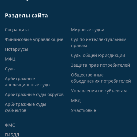
Разделы сайта
Соцзащита
Мировые судьи
Финансовые управляющие
Суд по интеллектуальным
правам
Нотариусы
Суды общей юрисдикции
МФЦ
Защита прав потребителей
Суды
Общественные
Арбитражные
объединения потребителей
апелляционные суды
Управления по субъектам
Арбитражные суды округов
МВД
Арбитражные суды
субъектов
Участковые
ФМС
ГИБДД