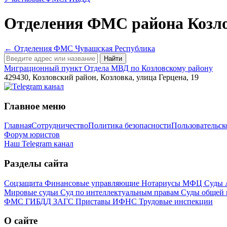
Отделения ФМС
района
Козл
← Отделения ФМС Чувашская Республика
Найти
Миграционный пункт Отдела МВД по Козловскому району
429430, Козловский район, Козловка, улица Герцена, 19
Главное меню
Главная
Сотрудничество
Политика безопасности
Пользовательск
Форум юристов
Наш Telegram канал
Разделы сайта
Соцзащита
Финансовые управляющие
Нотариусы
МФЦ
Суды
Мировые судьи
Суд по интеллектуальным правам
Суды общей
ФМС
ГИБДД
ЗАГС
Приставы
ИФНС
Трудовые инспекции
О сайте