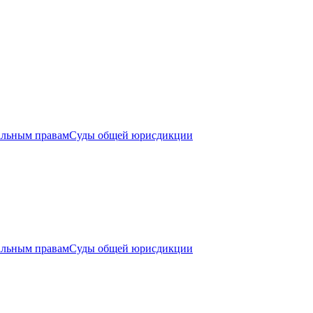
альным правам
Суды общей юрисдикции
альным правам
Суды общей юрисдикции