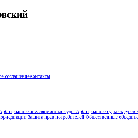
овский
ое соглашение
Контакты
Арбитражные апелляционные суды
Арбитражные суды округов
 юрисдикции
Защита прав потребителей
Общественные объедине