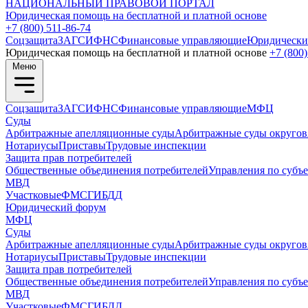
НАЦИОНАЛЬНЫЙ
ПРАВОВОЙ ПОРТАЛ
Юридическая помощь на бесплатной и платной основе
+7 (800) 511-86-74
Соцзащита
ЗАГС
ИФНС
Финансовые управляющие
Юридически
Юридическая помощь на бесплатной и платной основе
+7 (800)
Меню
Соцзащита
ЗАГС
ИФНС
Финансовые управляющие
МФЦ
Суды
Арбитражные апелляционные суды
Арбитражные суды округов
Нотариусы
Приставы
Трудовые инспекции
Защита прав потребителей
Общественные объединения потребителей
Управления по субъ
МВД
Участковые
ФМС
ГИБДД
Юридический форум
МФЦ
Суды
Арбитражные апелляционные суды
Арбитражные суды округов
Нотариусы
Приставы
Трудовые инспекции
Защита прав потребителей
Общественные объединения потребителей
Управления по субъ
МВД
Участковые
ФМС
ГИБДД