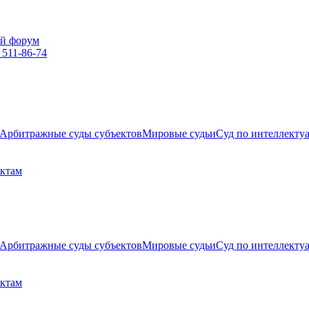
й форум
 511-86-74
Арбитражные суды субъектов
Мировые судьи
Суд по интеллекту
ектам
Арбитражные суды субъектов
Мировые судьи
Суд по интеллекту
ектам