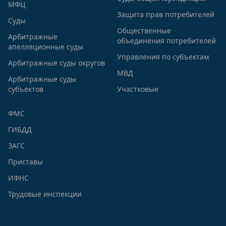
МФЦ
Защита прав потребителей
Суды
Общественные
Арбитражные
объединения потребителей
апелляционные суды
Управления по субъектам
Арбитражные суды округов
МВД
Арбитражные суды
субъектов
Участковые
ФМС
ГИБДД
ЗАГС
Приставы
ИФНС
Трудовые инспекции