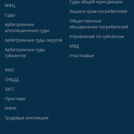
Суды общей юрисдикции
МФЦ
Защита прав потребителей
Суды
Общественные
Арбитражные
объединения потребителей
апелляционные суды
Управления по субъектам
Арбитражные суды округов
МВД
Арбитражные суды
субъектов
Участковые
ФМС
ГИБДД
ЗАГС
Приставы
ИФНС
Трудовые инспекции