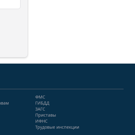
ФМС
авам
ГИБДД
ЗАГС
Приставы
ИФНС
Трудовые инспекции