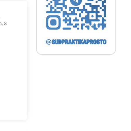
,
, 8