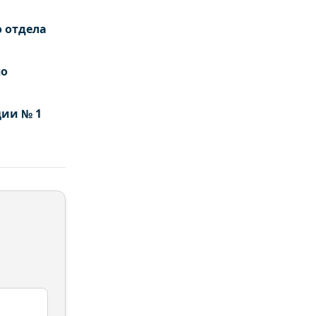
 отдела
по
ции № 1