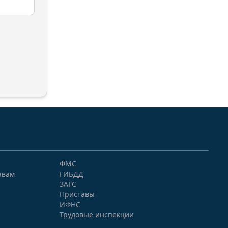
ФМС
авам
ГИБДД
ЗАГС
Приставы
ИФНС
Трудовые инспекции