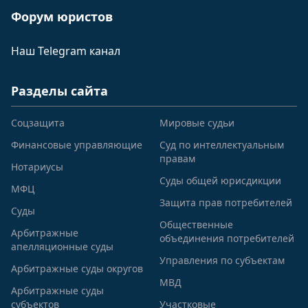
Форум юристов
Наш Telegram канал
Разделы сайта
Соцзащита
Мировые судьи
Финансовые управляющие
Суд по интеллектуальным
правам
Нотариусы
Суды общей юрисдикции
МФЦ
Защита прав потребителей
Суды
Общественные
Арбитражные
объединения потребителей
апелляционные суды
Управления по субъектам
Арбитражные суды округов
МВД
Арбитражные суды
субъектов
Участковые