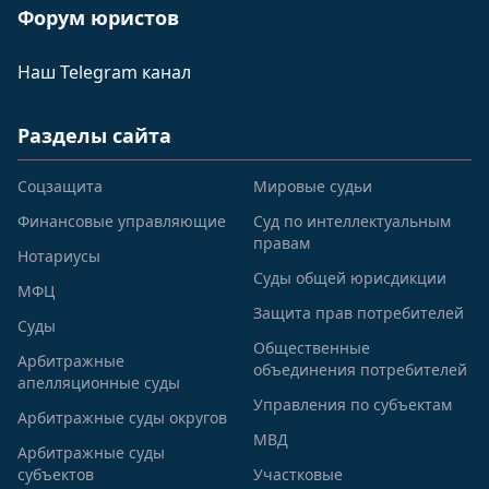
Форум юристов
Наш Telegram канал
Разделы сайта
Соцзащита
Мировые судьи
Финансовые управляющие
Суд по интеллектуальным
правам
Нотариусы
Суды общей юрисдикции
МФЦ
Защита прав потребителей
Суды
Общественные
Арбитражные
объединения потребителей
апелляционные суды
Управления по субъектам
Арбитражные суды округов
МВД
Арбитражные суды
субъектов
Участковые