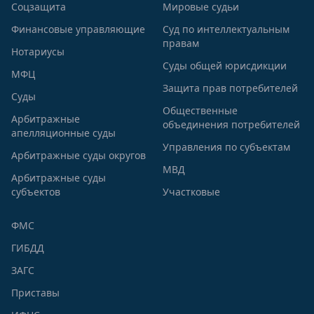
Соцзащита
Мировые судьи
Финансовые управляющие
Суд по интеллектуальным
правам
Нотариусы
Суды общей юрисдикции
МФЦ
Защита прав потребителей
Суды
Общественные
Арбитражные
объединения потребителей
апелляционные суды
Управления по субъектам
Арбитражные суды округов
МВД
Арбитражные суды
субъектов
Участковые
ФМС
ГИБДД
ЗАГС
Приставы