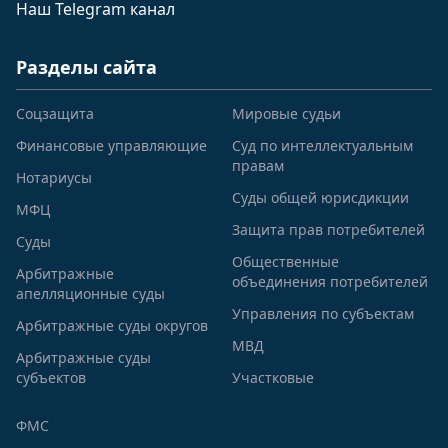
Наш Telegram канал
Разделы сайта
Соцзащита
Мировые судьи
Финансовые управляющие
Суд по интеллектуальным
правам
Нотариусы
Суды общей юрисдикции
МФЦ
Защита прав потребителей
Суды
Общественные
Арбитражные
объединения потребителей
апелляционные суды
Управления по субъектам
Арбитражные суды округов
МВД
Арбитражные суды
субъектов
Участковые
ФМС